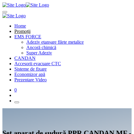
Home
Promoții
EMS FORCE
Adeziv etanșare filete metalice
Ancoră chimică
Super Adeziv
CANDAN
Accesorii evacuare CTC
Sisteme de fixare
Economizor apă
Prezentare Video
0
Set aparat de sudură PPR CANDAN MF -