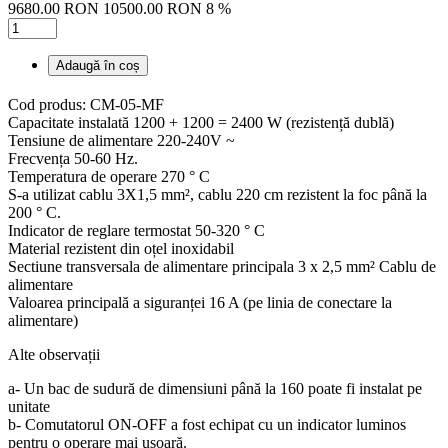
9680.00 RON
10500.00 RON
8 %
Adaugă în coș
Cod produs: CM-05-MF
Capacitate instalată 1200 + 1200 = 2400 W (rezistență dublă)
Tensiune de alimentare 220-240V ~
Frecvența 50-60 Hz.
Temperatura de operare 270 ° C
S-a utilizat cablu 3X1,5 mm², cablu 220 cm rezistent la foc până la
200 ° C.
Indicator de reglare termostat 50-320 ° C
Material rezistent din oțel inoxidabil
Sectiune transversala de alimentare principala 3 x 2,5 mm² Cablu de
alimentare
Valoarea principală a siguranței 16 A (pe linia de conectare la
alimentare)
Alte observații
a- Un bac de sudură de dimensiuni până la 160 poate fi instalat pe
unitate
b- Comutatorul ON-OFF a fost echipat cu un indicator luminos
pentru o operare mai ușoară.