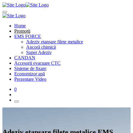
Home
Promoții
EMS FORCE
Adeziv etanșare filete metalice
Ancoră chimică
Super Adeziv
CANDAN
Accesorii evacuare CTC
Sisteme de fixare
Economizor apă
Prezentare Video
0
Adeziv etanșare filete metalice EMS